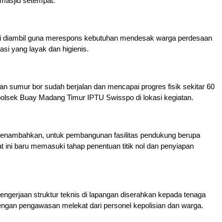
masjid setempat.
ini diambil guna merespons kebutuhan mendesak warga perdesaan
asi yang layak dan higienis.
jaan sumur bor sudah berjalan dan mencapai progres fisik sekitar 60
polsek Buay Madang Timur IPTU Swisspo di lokasi kegiatan.
nambahkan, untuk pembangunan fasilitas pendukung berupa
ini baru memasuki tahap penentuan titik nol dan penyiapan
engerjaan struktur teknis di lapangan diserahkan kepada tenaga
engan pengawasan melekat dari personel kepolisian dan warga.