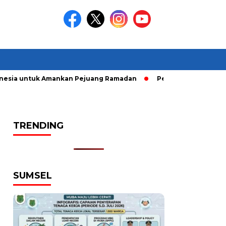
sia untuk Amankan Pejuang Ramadan
Pelaku Curanmor diring
TRENDING
SUMSEL