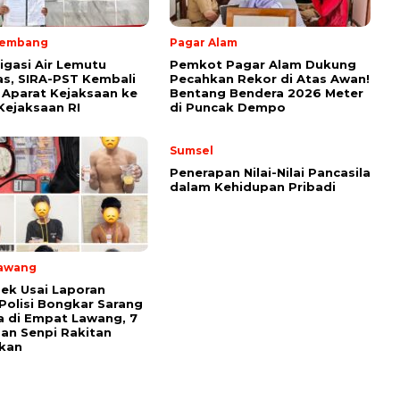
lembang
Pagar Alam
rigasi Air Lemutu
Pemkot Pagar Alam Dukung
s, SIRA-PST Kembali
Pecahkan Rekor di Atas Awan!
Aparat Kejaksaan ke
Bentang Bendera 2026 Meter
Kejaksaan RI
di Puncak Dempo
Sumsel
Penerapan Nilai-Nilai Pancasila
dalam Kehidupan Pribadi
awang
ek Usai Laporan
Polisi Bongkar Sarang
 di Empat Lawang, 7
an Senpi Rakitan
kan