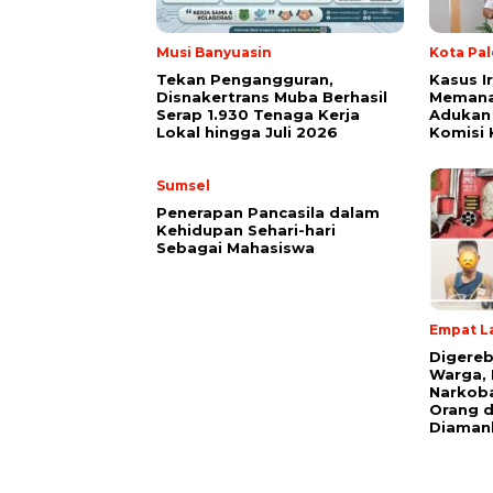
Musi Banyuasin
Kota Pa
Tekan Pengangguran,
Kasus I
Disnakertrans Muba Berhasil
Memana
Serap 1.930 Tenaga Kerja
Adukan 
Lokal hingga Juli 2026
Komisi 
Sumsel
Penerapan Pancasila dalam
Kehidupan Sehari-hari
Sebagai Mahasiswa
Empat L
Digereb
Warga, 
Narkoba
Orang d
Diaman