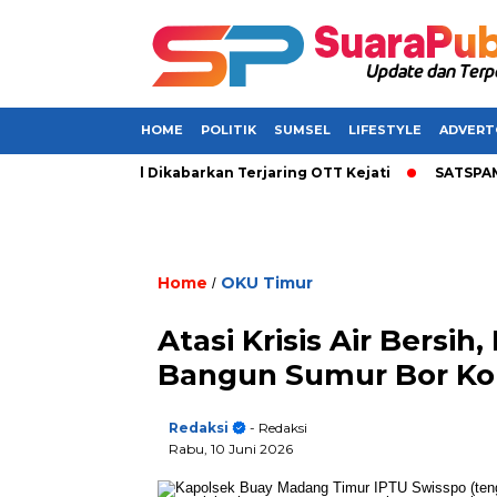
HOME
POLITIK
SUMSEL
LIFESTYLE
ADVERT
upati di Sumsel Dikabarkan Terjaring OTT Kejati
SATSPAM+ da
Home
OKU Timur
/
Atasi Krisis Air Bersi
Bangun Sumur Bor Kom
Redaksi
- Redaksi
Rabu, 10 Juni 2026