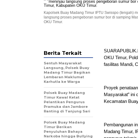
Kapolsek Buay Madang Timur IPTU Swisspo (tengah) m
langsung proses pengeboran sumur bor di samping Mas
OKU Timur.
SUARAPUBLIK.ID
Berita Terkait
OKU Timur, Pold
Sentuh Masyarakat
fasilitas Mandi,
Langsung, Polsek Buay
Madang Timur Bagikan
Lembaran Maklumat
Karhutla ke Warga
Proyek penataan f
Polsek Buay Madang
Masyarakat” ini 
Timur Kawal Ketat
Kecamatan Buay 
Pelantikan Pengurus
Pramuka dan Jambore
Ranting di Tanjung Sari
Polsek Buay Madang
Pembangunan infr
Timur Berikan
Madang Timur, IP
Penyuluhan Bahaya
Narkoba hingga Bullying