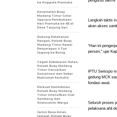
pengurus takmir 
ke Anggota Pramuka
Kecamatan Buay
Madang Timur Gelar
Upacara Pembukaan
Langkah taktis 
Hari Pramuka ke-65 di
akan akses sanit
Desa Tanjung Sari
Dukung Ketahanan
Pangan, Polsek Buay
Madang Timur Kawal
“Hari ini penger
Penyerapan 4 Ton
persen,” ujar Ka
Jagung ke Bulog
Cegah Kebakaran Hutan,
Polsek Buay Madang
Timur Gencarkan
IPTU Swisspo me
Sosialisasi dan Sebar
gedung MCK saat 
Maklumat Karhutla
fondasi awal.
Perkuat Kamtibmas,
Polsek Buay Madang
Timur Intensifkan Giat
Sambang dan
Seluruh proses p
Silaturahmi Warga
pelaksana ahli d
Jamin Rasa Aman
Jemaat, Polsek Buay