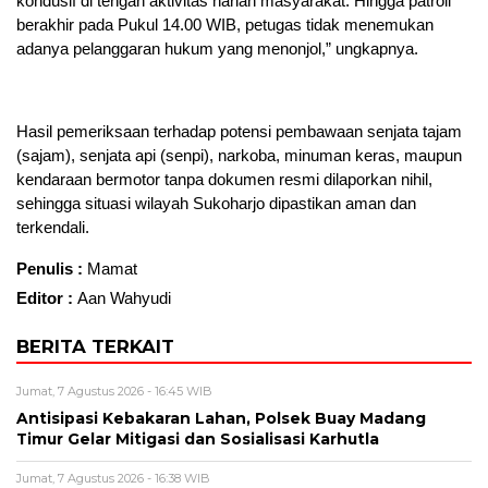
kondusif di tengah aktivitas harian masyarakat. Hingga patroli
berakhir pada Pukul 14.00 WIB, petugas tidak menemukan
adanya pelanggaran hukum yang menonjol,” ungkapnya.
Hasil pemeriksaan terhadap potensi pembawaan senjata tajam
(sajam), senjata api (senpi), narkoba, minuman keras, maupun
kendaraan bermotor tanpa dokumen resmi dilaporkan nihil,
sehingga situasi wilayah Sukoharjo dipastikan aman dan
terkendali.
Penulis :
Mamat
Editor :
Aan Wahyudi
BERITA TERKAIT
Jumat, 7 Agustus 2026 - 16:45 WIB
Antisipasi Kebakaran Lahan, Polsek Buay Madang
Timur Gelar Mitigasi dan Sosialisasi Karhutla
Jumat, 7 Agustus 2026 - 16:38 WIB