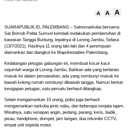
Photo: Kiki Nardance
A
A
A
SUARAPUBLIK.ID, PALEMBANG – Satresnarkoba bersama
Sat Brimob Polda Sumsel kembali melakukan pembersihan di
kawasan Tangga Buntung, tepatnya di Lorong Jambu, Selasa
(13/7/2021). Hasilnya 11 orang laki-laki dan 4 perempuan
diamankan dan diangkut ke Mapolrestabes Palembang.
Kedatangan petugas gabungan ini, membuat kocar kacir
sejumlah warga di Lorong Jambu. Bahkan ada yang berlarian
masuk ke dalam persawahan, ada yang sembunyi masuk ke
bawah kolong rumah sembunyi dibawah tangga. Namun berkat
kesigapan petugas, satu-persatu berhasil ditangkap.
Selain mengamankan 15 orang, polisi juga berhasil
mengamankan narkoba jenis sabu, dan beberapa senjata tajam.
Misalnya, satu senapan angin, pedang, parang, keris, badik,
pisau, handphone, dompet, jam tangan, dua rekorder CCTV,
empat unit sepeda motor.