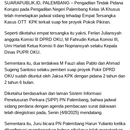
SUARAPUBLIK.ID, PALEMBANG – Pengadilan Tindak Pidana
Korupsi pada Pengadilan Negeri Palembang Kelas IA Khusus
telah menetapkan jadwal sidang tehadap Empat Tersangka
Kasus OTT KPK terkait suap fee proyek Pokok Pikiran.
Seperti diketahui empat tersangka itu yakni, Ferlan Juliansyah
anggota Komisi III DPRD OKU, M Fahrudin Ketua Komisi III,
Umi Hartati Ketua Komisi II dan Nopriansyah selaku Kepala
Dinas PUPR OKU.
Sementara itu, dua terdakwa M Fauzi alias Pablo dan Ahmad
Sugeng Santoso selaku pemberi suap proyek Pokir DPRD
OKU sudah dituntut oleh Jaksa KPK dengan pidana 2 tahun dan
2 tahun 6 bulan.
Diketahui berdasarkan dari laman Sistem Informasi
Penelusuran Perkara (SIPP) PN Palembang, bahwa jadwal
sidang perdana dengan agenda pembacaan surat dakwaan
telah diregistrasi pada, Senin (4/8/2025) mendatang.
Sementara itu, Juru bicara PN Palembang Harun Yulianto ketika
dikonfirmasi membenarkan bahwa pihaknya telah menetapkan