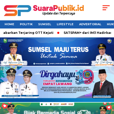
HOME
POLITIK
SUMSEL
LIFESTYLE
ADVERTORIAL
HUK
abarkan Terjaring OTT Kejati
SATSPAM+ dari IM3 Hadirkan P