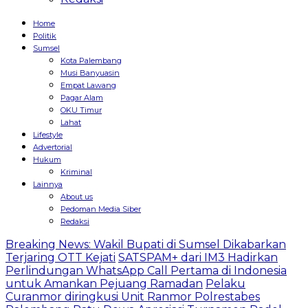
Home
Politik
Sumsel
Kota Palembang
Musi Banyuasin
Empat Lawang
Pagar Alam
OKU Timur
Lahat
Lifestyle
Advertorial
Hukum
Kriminal
Lainnya
About us
Pedoman Media Siber
Redaksi
Breaking News: Wakil Bupati di Sumsel Dikabarkan
Terjaring OTT Kejati
SATSPAM+ dari IM3 Hadirkan
Perlindungan WhatsApp Call Pertama di Indonesia
untuk Amankan Pejuang Ramadan
Pelaku
Curanmor diringkusi Unit Ranmor Polrestabes