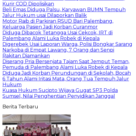
Kurir COD Dipolisikan
Beli Emas Diduga Palsu, Karyawan BUMN Tempuh
Jalur Hukum usai Dilaporkan Balik
Motor Raib di Parkiran RSUD Bari Palembang,
Keluarga Pasien Jadi Korban Curanmor
Diduga Dibacok Tetangga Usai Cekcok, IRT di
Palembang Alami Luka Robek di Kepala
Digerebek Usai Laporan Warga, Polisi Bongkar Sarang
Narkoba di Empat Lawang, 7 Orang dan Senpi
Rakitan Diamankan
Diserang Pria Bersenjata Tajam Saat Jemput Teman,
Pemuda di Palembang Alami Luka Robek di Kepala
Diduga Jadi Korban Perundungan di Sekolah, Bocah
6 Tahun Alami Iritasi Mata, Orang Tua Tempuh Jalur
Hukum
Kuasa Hukum Sucipto Wijaya Gugat SP3 Polda
Sumsel, Nilai Penghentian Penyidikan Janggal
Berita Terbaru