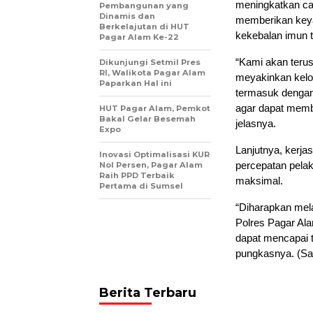
meningkatkan cap
Pembangunan yang
Dinamis dan
memberikan key
Berkelajutan di HUT
kekebalan imun 
Pagar Alam Ke-22
“Kami akan teru
Dikunjungi Setmil Pres
RI, Walikota Pagar Alam
meyakinkan kelom
Paparkan Hal ini
termasuk dengan
agar dapat memb
HUT Pagar Alam, Pemkot
Bakal Gelar Besemah
jelasnya.
Expo
Lanjutnya, kerj
Inovasi Optimalisasi KUR
percepatan pelak
Nol Persen, Pagar Alam
Raih PPD Terbaik
maksimal.
Pertama di Sumsel
“Diharapkan mela
Polres Pagar Al
dapat mencapai t
pungkasnya. (Sa
Berita Terbaru