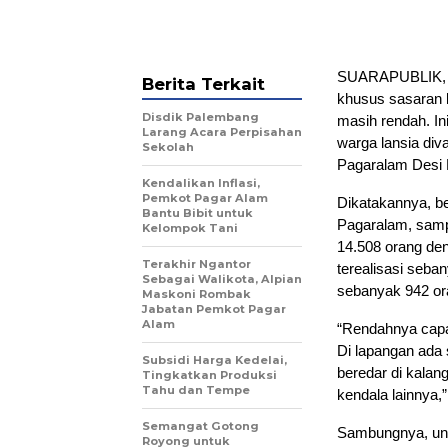
SUARAPUBLIK, P
Berita Terkait
khusus sasaran ke
Disdik Palembang
masih rendah. Ini
Larang Acara Perpisahan
warga lansia div
Sekolah
Pagaralam Desi E
Kendalikan Inflasi,
Pemkot Pagar Alam
Dikatakannya, b
Bantu Bibit untuk
Pagaralam, samp
Kelompok Tani
14.508 orang den
Terakhir Ngantor
terealisasi seba
Sebagai Walikota, Alpian
sebanyak 942 ora
Maskoni Rombak
Jabatan Pemkot Pagar
Alam
“Rendahnya capai
Di lapangan ada 
Subsidi Harga Kedelai,
beredar di kalan
Tingkatkan Produksi
Tahu dan Tempe
kendala lainnya,
Semangat Gotong
Sambungnya, unt
Royong untuk