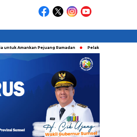
tuk Amankan Pejuang Ramadan
Pelaku Curanmor diringkusi U