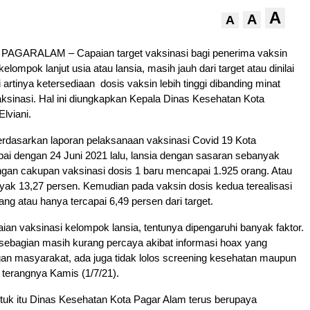
A
A
A
AGARALAM – Capaian target vaksinasi bagi penerima vaksin
lompok lanjut usia atau lansia, masih jauh dari target atau dinilai
 artinya ketersediaan dosis vaksin lebih tinggi dibanding minat
aksinasi. Hal ini diungkapkan Kepala Dinas Kesehatan Kota
lviani.
erdasarkan laporan pelaksanaan vaksinasi Covid 19 Kota
ai dengan 24 Juni 2021 lalu, lansia dengan sasaran sebanyak
gan cakupan vaksinasi dosis 1 baru mencapai 1.925 orang. Atau
nyak 13,27 persen. Kemudian pada vaksin dosis kedua terealisasi
ng atau hanya tercapai 6,49 persen dari target.
an vaksinasi kelompok lansia, tentunya dipengaruhi banyak faktor.
sebagian masih kurang percaya akibat informasi hoax yang
gan masyarakat, ada juga tidak lolos screening kesehatan maupun
” terangnya Kamis (1/7/21).
uk itu Dinas Kesehatan Kota Pagar Alam terus berupaya