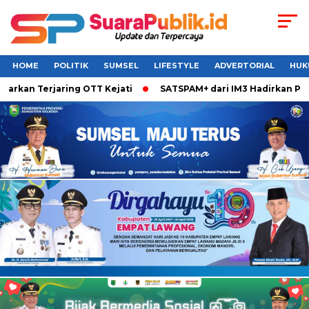
HOME
POLITIK
SUMSEL
LIFESTYLE
ADVERTORIAL
HUK
arkan Terjaring OTT Kejati
SATSPAM+ dari IM3 Hadirkan Perl