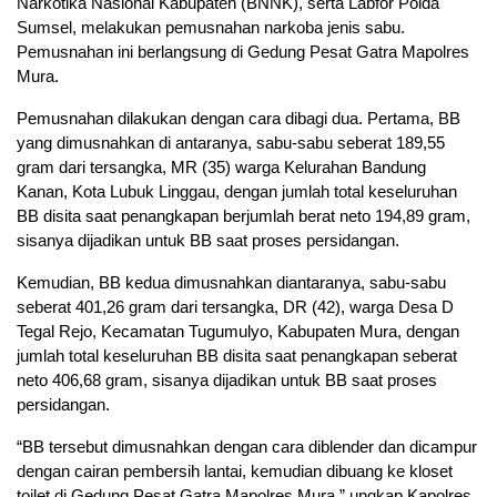
Narkotika Nasional Kabupaten (BNNK), serta Labfor Polda
Sumsel, melakukan pemusnahan narkoba jenis sabu.
Pemusnahan ini berlangsung di Gedung Pesat Gatra Mapolres
Mura.
Pemusnahan dilakukan dengan cara dibagi dua. Pertama, BB
yang dimusnahkan di antaranya, sabu-sabu seberat 189,55
gram dari tersangka, MR (35) warga Kelurahan Bandung
Kanan, Kota Lubuk Linggau, dengan jumlah total keseluruhan
BB disita saat penangkapan berjumlah berat neto 194,89 gram,
sisanya dijadikan untuk BB saat proses persidangan.
Kemudian, BB kedua dimusnahkan diantaranya, sabu-sabu
seberat 401,26 gram dari tersangka, DR (42), warga Desa D
Tegal Rejo, Kecamatan Tugumulyo, Kabupaten Mura, dengan
jumlah total keseluruhan BB disita saat penangkapan seberat
neto 406,68 gram, sisanya dijadikan untuk BB saat proses
persidangan.
“BB tersebut dimusnahkan dengan cara diblender dan dicampur
dengan cairan pembersih lantai, kemudian dibuang ke kloset
toilet di Gedung Pesat Gatra Mapolres Mura,” ungkap Kapolres